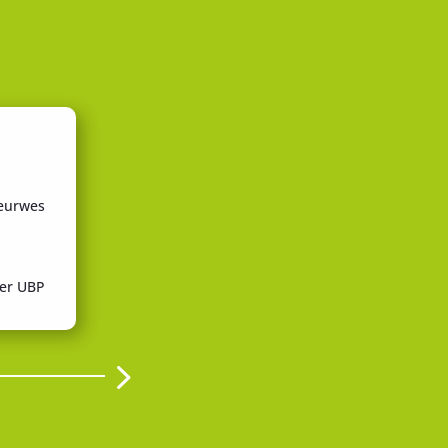
Seit 2012
selbstständig und
ieurwes
Geschäftsführerin /
Generalbevollmächtigte
für die Gesellschaften
der UBP
der UBP
2012