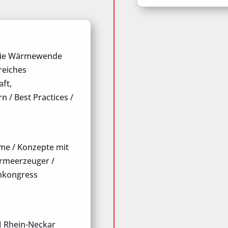
die Wärmewende
reiches
ft,
 / Best Practices /
rme
/ Konzepte mit
rmeerzeuger /
chkongress
Rhein-Neckar